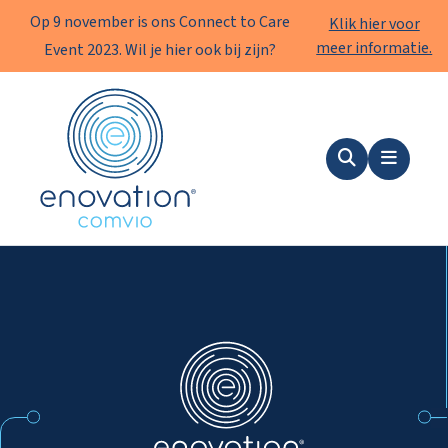
Op 9 november is ons Connect to Care
Klik hier voor
meer informatie.
Event 2023. Wil je hier ook bij zijn?
Enovation
Zoeken
Menu
Enovation