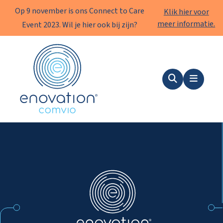
Op 9 november is ons Connect to Care
Klik hier voor
meer informatie.
Event 2023. Wil je hier ook bij zijn?
Enovation
Zoeken
Menu
Enovation