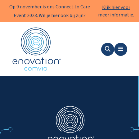
Op 9 november is ons Connect to Care
Klik hier voor
meer informatie.
Event 2023. Wil je hier ook bij zijn?
Enovation
Zoeken
Menu
Enovation