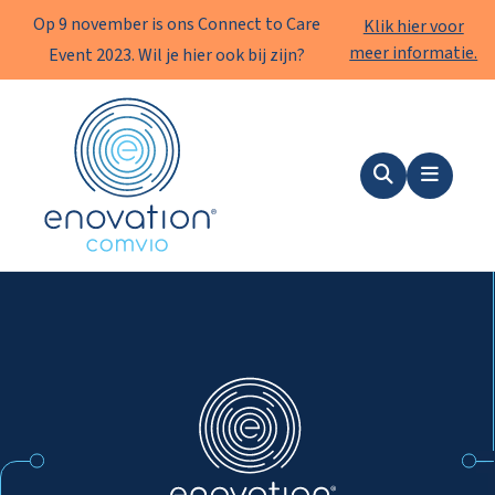
Op 9 november is ons Connect to Care
Klik hier voor
meer informatie.
Event 2023. Wil je hier ook bij zijn?
Enovation
Zoeken
Menu
Enovation