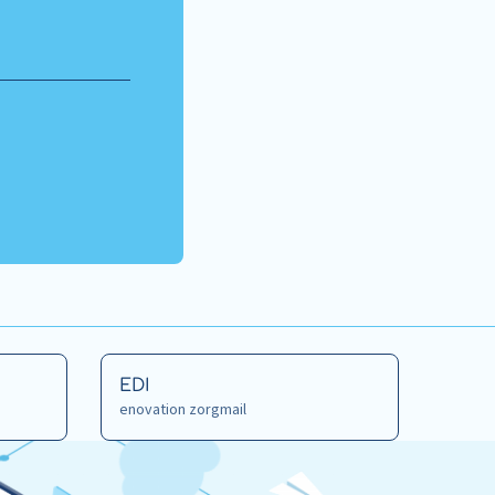
Read
EDI
more
enovation zorgmail
about
EDI