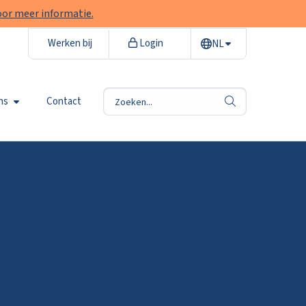
voor meer informatie.
Werken bij
Login
NL
ns
Contact
zoek