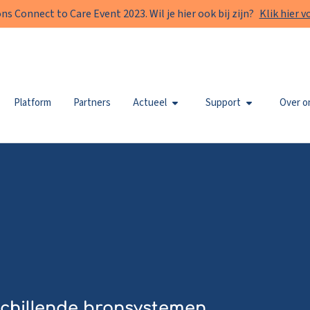
s Connect to Care Event 2023. Wil je hier ook bij zijn?
Klik hier 
Platform
Partners
Actueel
Support
Over o
rschillende bronsystemen