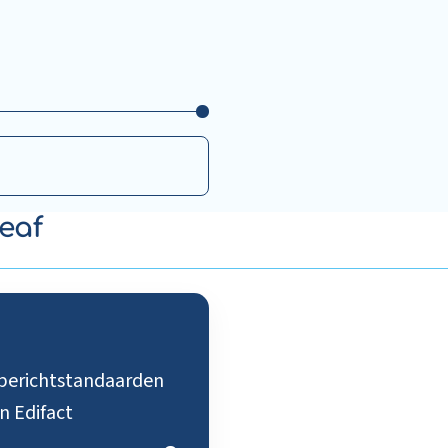
eaf
 berichtstandaarden
n Edifact