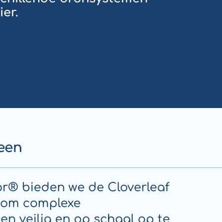
er.
een
r® bieden we de Cloverleaf
f) om complexe
en veilig en op schaal op te