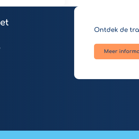
et
Ontdek de tr
e
Meer informa