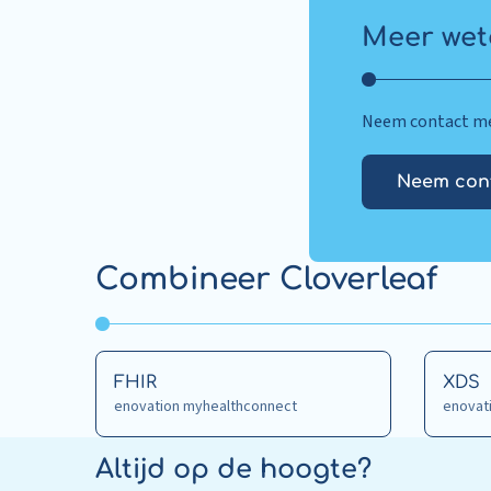
Meer wet
Neem contact met
Neem con
Combineer Cloverleaf
Read
Read
FHIR
XDS
more
enovation myhealthconnect
more
enovat
about
about
FHIR
XDS
Altijd op de hoogte?