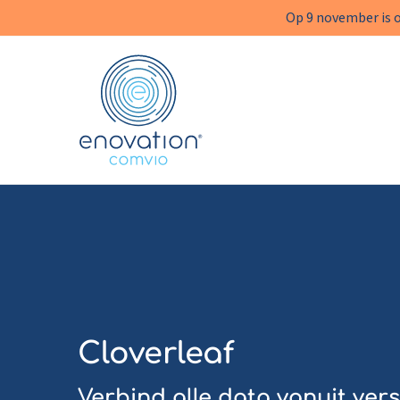
Op 9 november is on
Enovation
Cloverleaf
Verbind alle data vanuit ve