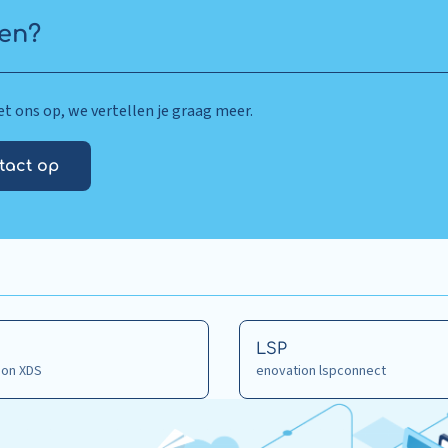
en?
 ons op, we vertellen je graag meer.
tact op
Read
LSP
ion XDS
more
enovation lspconnect
about
LSP